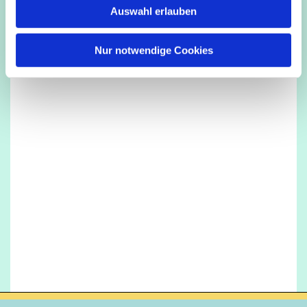
Auswahl erlauben
a
h
l
Nur notwendige Cookies