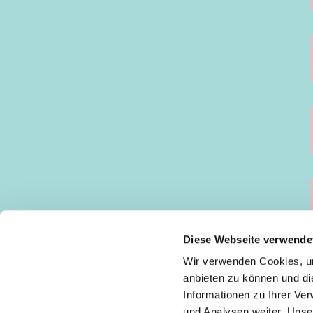
Diese Webseite verwende
Wir verwenden Cookies, um
Evangelische Kirchengemeinde Köln-Deut
anbieten zu können und di
Deutz: Tempelstraße 29, 50679 Köln
Informationen zu Ihrer Ve
Poll: Rolshover Str. 588a, 51105 Köln
und Analysen weiter. Unse