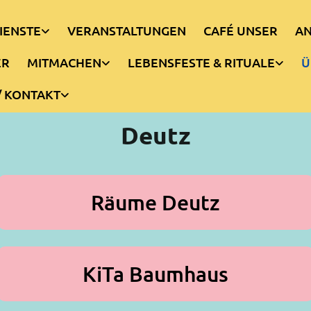
IENSTE
VERANSTALTUNGEN
CAFÉ UNSER
AN
ER
MITMACHEN
LEBENSFESTE & RITUALE
Ü
/ KONTAKT
Deutz
Räume Deutz
KiTa Baumhaus