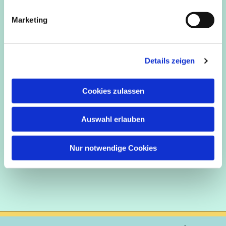
i
g
Marketing
u
n
g
Details zeigen
s
a
u
Cookies zulassen
s
w
Auswahl erlauben
a
h
l
Nur notwendige Cookies