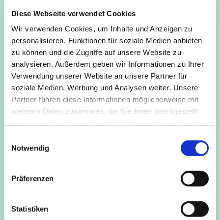
Kirche in Deutz gefunden.
Diese Webseite verwendet Cookies
von queeren
Unsere Gottesdienste sind
Wir verwenden Cookies, um Inhalte und Anzeigen zu
Menschen für queere Menschen
und für alle,
–
personalisieren, Funktionen für soziale Medien anbieten
die sich verbunden fühlen: Freundinnen, Familie,
zu können und die Zugriffe auf unsere Website zu
analysieren. Außerdem geben wir Informationen zu Ihrer
Unterstützerinnen oder einfach Neugierige.
Verwendung unserer Website an unsere Partner für
Es geht um Glauben, Identität, Zweifel, Liebe – und
soziale Medien, Werbung und Analysen weiter. Unsere
darum, sichere Räume zu schaffen, in denen wir
Partner führen diese Informationen möglicherweise mit
echt sein können. Mal mit Drag Queen, mal mit dem
weiteren Daten zusammen, die Sie ihnen bereitgestellt
Queeren Kirchenchor, mal mit Gastprediger*innen.
haben oder die sie im Rahmen Ihrer Nutzung der Dienste
gesammelt haben.
Mehr über die Queere Kirche Köln findest du unter
E
Notwendig
i
👉
www.queere-kirche-koeln.de
n
Nächste Termine:
w
Präferenzen
i
l
l
Statistiken