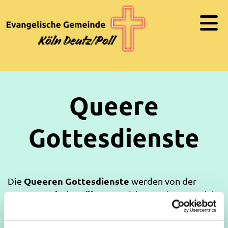
Queere
Gottesdienste
Queeren Gottesdienste
Die
werden von der
Queeren Kirche Köln
ausgerichtet – einem Projekt
des Kirchenkreises Köln-Linksrheinisch, gegründet
Pfarrer Tim Lahr
von
. Ihre Heimat hat die Queere