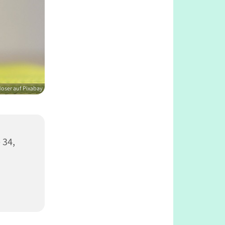
oser auf Pixabay
 34,