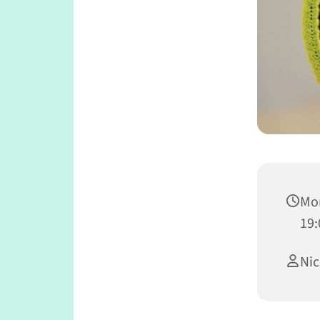
Mon
19:
Ni