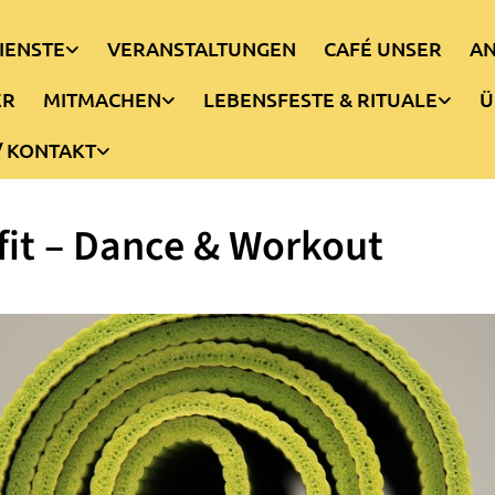
IENSTE
VERANSTALTUNGEN
CAFÉ UNSER
AN
ER
MITMACHEN
LEBENSFESTE & RITUALE
Ü
/ KONTAKT
it – Dance & Workout