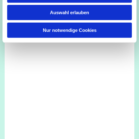
w
Auswahl erlauben
a
h
l
Nur notwendige Cookies