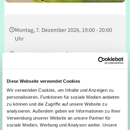
Montag, 7. Dezember 2026, 19:00 - 20:00
Uhr
Deutz, Mathildenstraße 34, 50679 Köln
Nicola Rowedder-Weber
Diese Webseite verwendet Cookies
Wir verwenden Cookies, um Inhalte und Anzeigen zu
personalisieren, Funktionen für soziale Medien anbieten
Powervolles Konditionstraining mit Tanzelementen;
zu können und die Zugriffe auf unsere Website zu
Workout für Bauch, Beine, Po, Stärkung der Rücken- &
analysieren. Außerdem geben wir Informationen zu Ihrer
Beckenbodenmuskulatur, Stretching
Verwendung unserer Website an unsere Partner für
soziale Medien, Werbung und Analysen weiter. Unsere