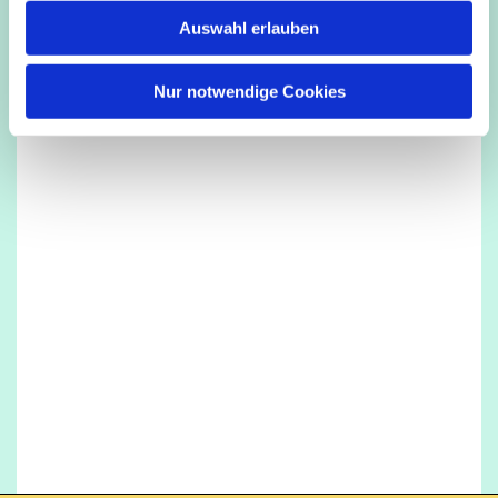
w
Auswahl erlauben
a
h
l
Nur notwendige Cookies