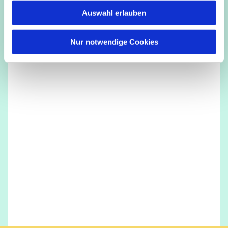
w
Auswahl erlauben
a
h
l
Nur notwendige Cookies