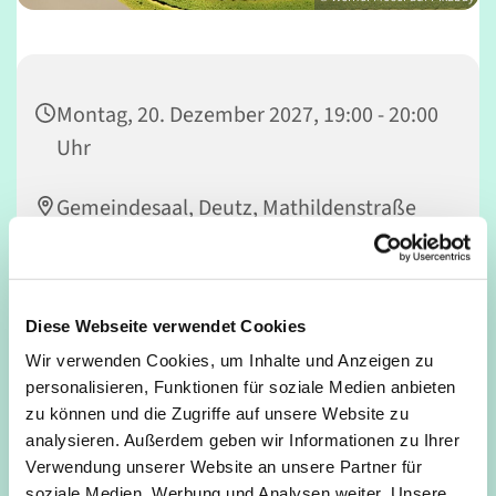
Montag, 20. Dezember 2027, 19:00 - 20:00
Uhr
Gemeindesaal, Deutz, Mathildenstraße
34, 50679 Köln
Nicola Rowedder-Weber
Diese Webseite verwendet Cookies
Wir verwenden Cookies, um Inhalte und Anzeigen zu
personalisieren, Funktionen für soziale Medien anbieten
zu können und die Zugriffe auf unsere Website zu
Powervolles Konditionstraining mit Tanzelementen;
analysieren. Außerdem geben wir Informationen zu Ihrer
Workout für Bauch, Beine, Po, Stärkung der Rücken- &
Verwendung unserer Website an unsere Partner für
Beckenbodenmuskulatur, Stretching
soziale Medien, Werbung und Analysen weiter. Unsere