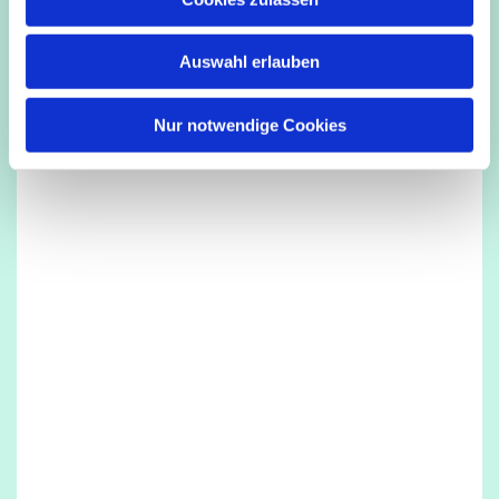
s
w
Auswahl erlauben
a
h
l
Nur notwendige Cookies