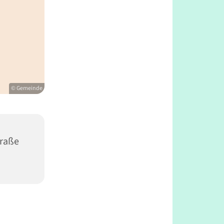
© Gemeinde
traße