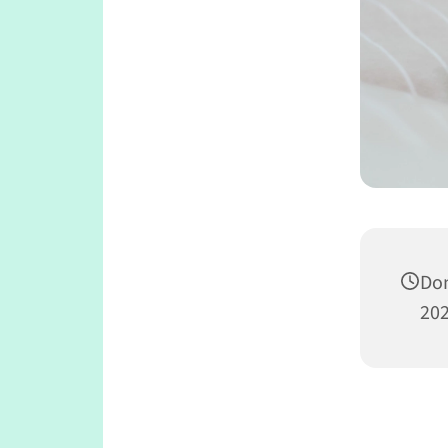
Don
202