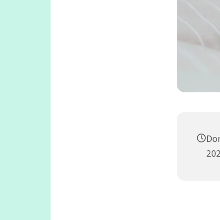
Don
202