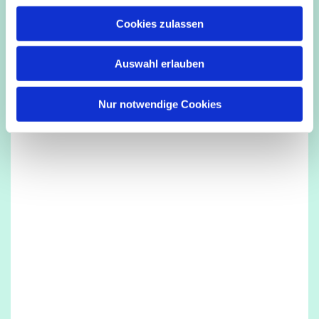
u
Cookies zulassen
s
Dies könnte Sie auch interessieren
w
Auswahl erlauben
a
h
l
Nur notwendige Cookies