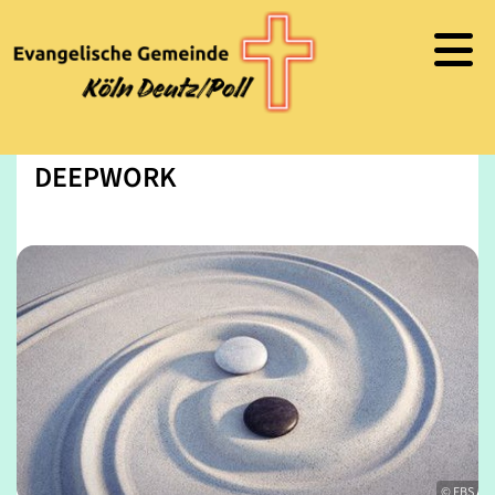
DEEPWORK
© FBS