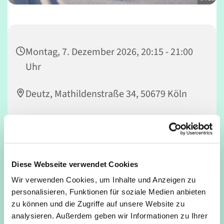
Montag, 7. Dezember 2026, 20:15 - 21:00
Uhr
Deutz, Mathildenstraße 34, 50679 Köln
Intensives Ganzkörper-Herz-Kreislauftraining und
Diese Webseite verwendet Cookies
verschiedene Trainingsformen im harmonischen Wechsel
von Spannung und Entspannung, Bewegung und
Wir verwenden Cookies, um Inhalte und Anzeigen zu
Stabilität erwarten dich. So lernst du dich und deinen
personalisieren, Funktionen für soziale Medien anbieten
Körper neu kennen, lernst Entspannungsanteile effektiv
zu können und die Zugriffe auf unsere Website zu
zu nutzen und kannst trotz intensivem Training
analysieren. Außerdem geben wir Informationen zu Ihrer