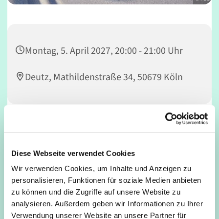
Montag, 5. April 2027, 20:00 - 21:00 Uhr
Deutz, Mathildenstraße 34, 50679 Köln
Intensives Ganzkörper-Herz-Kreislauftraining und
verschiedene Trainingsformen im harmonischen Wechsel
Diese Webseite verwendet Cookies
von Spannung und Entspannung, Bewegung und
Wir verwenden Cookies, um Inhalte und Anzeigen zu
Stabilität erwarten dich. So lernst du dich und deinen
personalisieren, Funktionen für soziale Medien anbieten
Körper neu kennen, lernst Entspannungsanteile effektiv
zu können und die Zugriffe auf unsere Website zu
zu nutzen und kannst trotz intensivem Training
analysieren. Außerdem geben wir Informationen zu Ihrer
anschließend energiegeladen nach Hause gehen.
Verwendung unserer Website an unsere Partner für