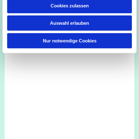
u
Cookies zulassen
Dies könnte Sie auch interessieren
s
w
Auswahl erlauben
a
h
l
Nur notwendige Cookies