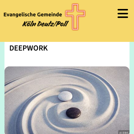
DEEPWORK
© FBS