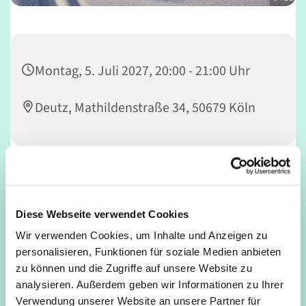
Montag, 5. Juli 2027, 20:00 - 21:00 Uhr
Deutz, Mathildenstraße 34, 50679 Köln
Intensives Ganzkörper-Herz-Kreislauftraining und
verschiedene Trainingsformen im harmonischen Wechsel
Diese Webseite verwendet Cookies
von Spannung und Entspannung, Bewegung und
Wir verwenden Cookies, um Inhalte und Anzeigen zu
Stabilität erwarten dich. So lernst du dich und deinen
personalisieren, Funktionen für soziale Medien anbieten
Körper neu kennen, lernst Entspannungsanteile effektiv
zu können und die Zugriffe auf unsere Website zu
zu nutzen und kannst trotz intensivem Training
analysieren. Außerdem geben wir Informationen zu Ihrer
anschließend energiegeladen nach Hause gehen.
Verwendung unserer Website an unsere Partner für