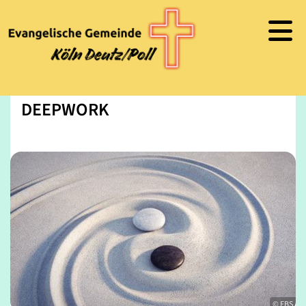
DEEPWORK
© FBS