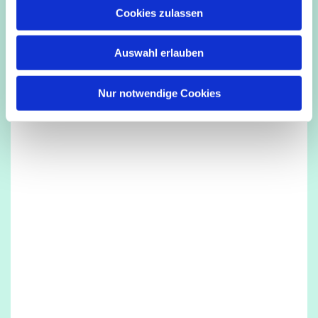
u
Cookies zulassen
Dies könnte Sie auch interessieren
s
w
Auswahl erlauben
a
h
l
Nur notwendige Cookies