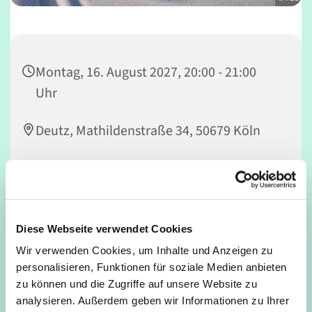
Montag, 16. August 2027, 20:00 - 21:00
Uhr
Deutz, Mathildenstraße 34, 50679 Köln
Intensives Ganzkörper-Herz-Kreislauftraining und
Diese Webseite verwendet Cookies
verschiedene Trainingsformen im harmonischen Wechsel
von Spannung und Entspannung, Bewegung und
Wir verwenden Cookies, um Inhalte und Anzeigen zu
Stabilität erwarten dich. So lernst du dich und deinen
personalisieren, Funktionen für soziale Medien anbieten
Körper neu kennen, lernst Entspannungsanteile effektiv
zu können und die Zugriffe auf unsere Website zu
zu nutzen und kannst trotz intensivem Training
analysieren. Außerdem geben wir Informationen zu Ihrer