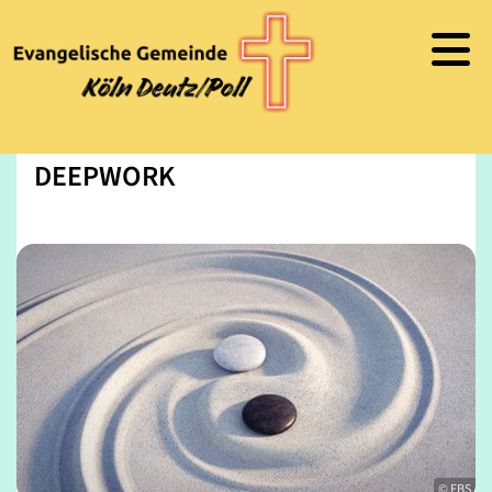
DEEPWORK
© FBS