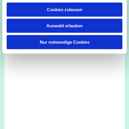
u
Cookies zulassen
s
Dies könnte Sie auch interessieren
w
Auswahl erlauben
a
h
l
Nur notwendige Cookies