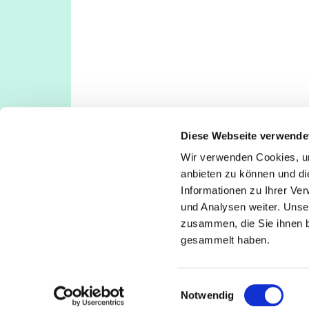
Diese Webseite verwende
Wir verwenden Cookies, um
Evangelische Kirchengemeinde Köln-Deut
anbieten zu können und di
Deutz: Tempelstraße 29, 50679 Köln
Informationen zu Ihrer Ve
Poll: Rolshover Str. 588a, 51105 Köln
und Analysen weiter. Unse
koeln-deutz-poll@ekir.de
zusammen, die Sie ihnen b
+49 221 811380
gesammelt haben.
E
Notwendig
i