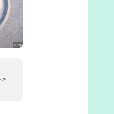
© FBS
679