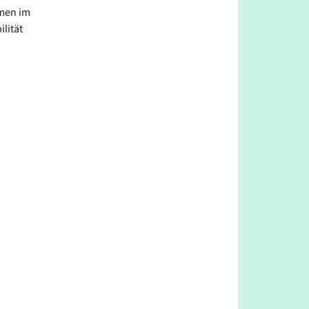
rmen im
lität