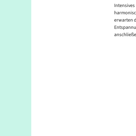
Intensives
harmonisc
erwarten d
Entspannun
anschließ