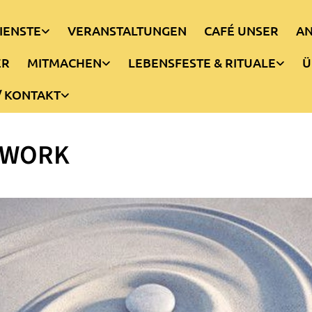
IENSTE
VERANSTALTUNGEN
CAFÉ UNSER
AN
ER
MITMACHEN
LEBENSFESTE & RITUALE
Ü
/ KONTAKT
PWORK