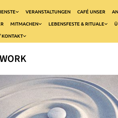
IENSTE
VERANSTALTUNGEN
CAFÉ UNSER
AN
ER
MITMACHEN
LEBENSFESTE & RITUALE
Ü
/ KONTAKT
PWORK