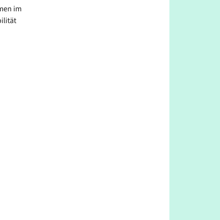
rmen im
lität