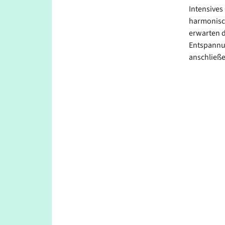
Intensives
harmonisc
erwarten d
Entspannun
anschließ