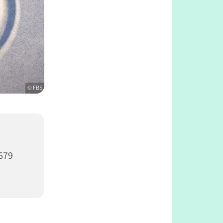
© FBS
679