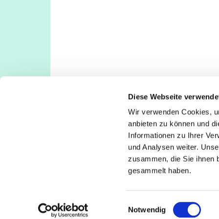
Diese Webseite verwende
Wir verwenden Cookies, um
Evangelische Kirchengemeinde Köln-Deut
anbieten zu können und di
Deutz: Tempelstraße 29, 50679 Köln
Informationen zu Ihrer Ve
Poll: Rolshover Str. 588a, 51105 Köln
und Analysen weiter. Unse
koeln-deutz-poll@ekir.de
zusammen, die Sie ihnen b
+49 221 811380
gesammelt haben.
E
Notwendig
i