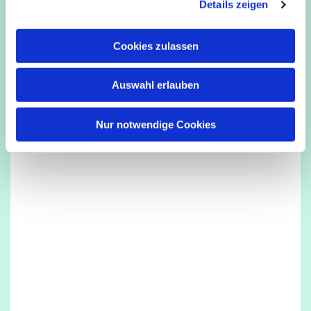
Details zeigen
s
a
u
Cookies zulassen
s
w
Dies könnte Sie auch interessieren
Auswahl erlauben
a
h
l
Nur notwendige Cookies