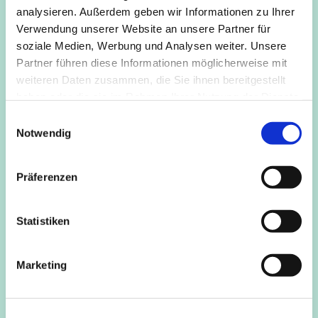
stattfindenden "Offenen Sprechstunde" zu Themen, die
analysieren. Außerdem geben wir Informationen zu Ihrer
Sie beschäftigen.
Verwendung unserer Website an unsere Partner für
soziale Medien, Werbung und Analysen weiter. Unsere
Anmeldung (auch anonym):
Partner führen diese Informationen möglicherweise mit
fgz.mittendrin@diakonie-kitas.de
weiteren Daten zusammen, die Sie ihnen bereitgestellt
haben oder die sie im Rahmen Ihrer Nutzung der Dienste
gesammelt haben.
E
Notwendig
i
n
w
Präferenzen
i
l
l
Statistiken
i
g
Marketing
u
n
g