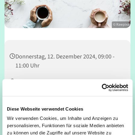
© Rawpixa
Donnerstag, 12. Dezember 2024, 09:00 -
11:00 Uhr
Deutz, Mathildenstraße 34, 50679 Köln
Frau Schlamann
Diese Webseite verwendet Cookies
Wir verwenden Cookies, um Inhalte und Anzeigen zu
personalisieren, Funktionen für soziale Medien anbieten
Frau Schlamann berät Sie in der monatliche
zu können und die Zugriffe auf unsere Website zu