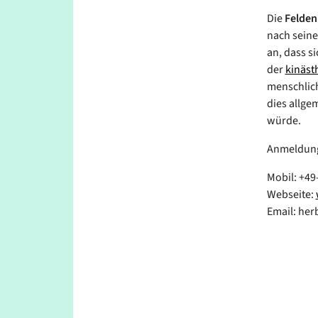
Die
Felden
nach sein
an, dass s
der
kinäst
menschlic
dies allg
würde.
Anmeldun
Mobil: +49
Webseite:
Email: her