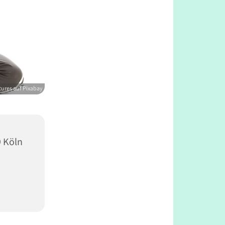
ures auf Pixabay
9 Köln