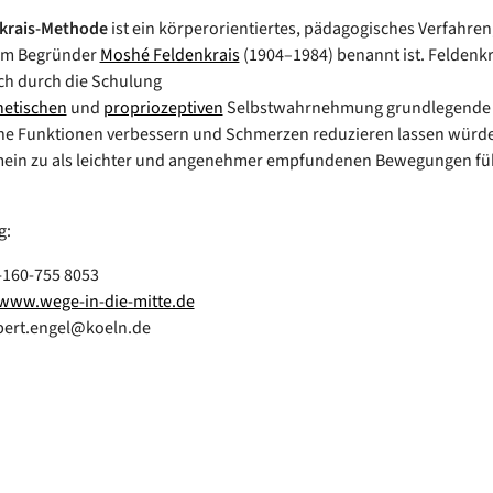
krais-Methode
ist ein körperorientiertes, pädagogisches Verfahren
em Begründer
Moshé Feldenkrais
(1904–1984) benannt ist. Feldenk
ich durch die Schulung
hetischen
und
propriozeptiven
Selbstwahrnehmung grundlegende
he Funktionen verbessern und Schmerzen reduzieren lassen würd
emein zu als leichter und angenehmer empfundenen Bewegungen f
g:
-160-755 8053
www.wege-in-die-mitte.de
bert.engel@koeln.de