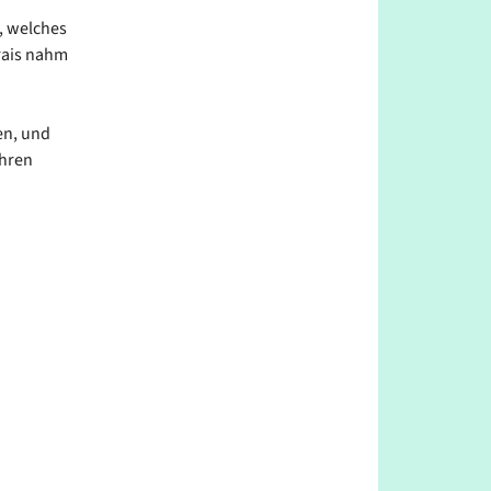
, welches
rais nahm
en, und
ühren