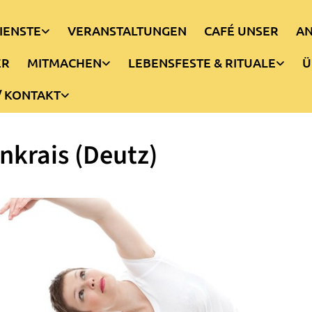
IENSTE
VERANSTALTUNGEN
CAFÉ UNSER
AN
ER
MITMACHEN
LEBENSFESTE & RITUALE
Ü
/ KONTAKT
nkrais (Deutz)