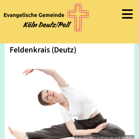
Feldenkrais (Deutz)
© PublicDomainPictures auf Pixabay