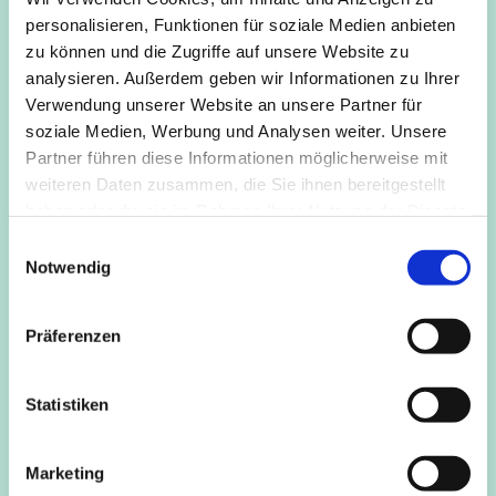
mung grundlegende menschliche Funktionen verbessern
personalisieren, Funktionen für soziale Medien anbieten
und Schmerzen reduzieren lassen würden, und dies
zu können und die Zugriffe auf unsere Website zu
allgemein zu als leichter und angenehmer empfundenen
analysieren. Außerdem geben wir Informationen zu Ihrer
Bewegungen führen würde.
Verwendung unserer Website an unsere Partner für
soziale Medien, Werbung und Analysen weiter. Unsere
Anmeldung:
Partner führen diese Informationen möglicherweise mit
weiteren Daten zusammen, die Sie ihnen bereitgestellt
Mobil: +49-160-755 8053
haben oder die sie im Rahmen Ihrer Nutzung der Dienste
Webseite:
www.wege-in-die-mitte.de
gesammelt haben.
Email: herbert.engel@koeln.de
E
Notwendig
i
n
w
Präferenzen
i
l
l
Statistiken
i
g
Marketing
u