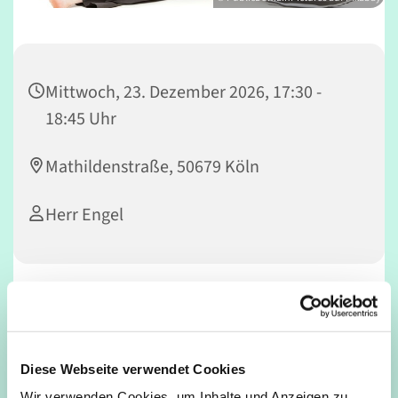
Mittwoch, 23. Dezember 2026, 17:30 -
18:45 Uhr
Mathildenstraße, 50679 Köln
Herr Engel
Die
Feldenkrais-Methode
ist ein körperorientiertes,
pädagogisches Verfahren, welches nach seinem
Begründer
Moshé Feldenkrais
(1904–1984) benannt ist.
Diese Webseite verwendet Cookies
Feldenkrais nahm an, dass sich durch die Schulung
der
kinästhetischen
und
propriozeptiven
Selbstwahrneh
Wir verwenden Cookies, um Inhalte und Anzeigen zu