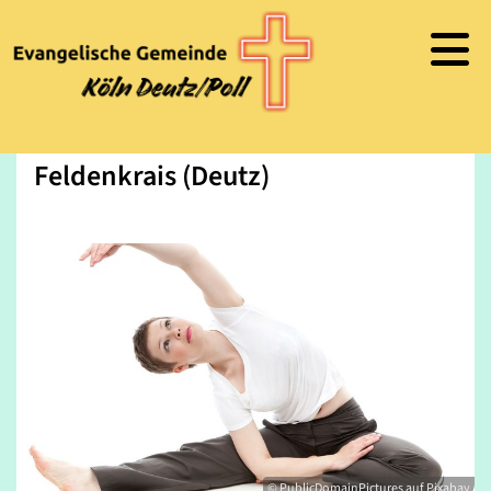
Feldenkrais (Deutz)
© PublicDomainPictures auf Pixabay