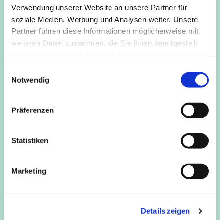
und Schmerzen reduzieren lassen würden, und dies
Verwendung unserer Website an unsere Partner für
allgemein zu als leichter und angenehmer empfundenen
soziale Medien, Werbung und Analysen weiter. Unsere
Bewegungen führen würde.
Partner führen diese Informationen möglicherweise mit
weiteren Daten zusammen, die Sie ihnen bereitgestellt
haben oder die sie im Rahmen Ihrer Nutzung der Dienste
gesammelt haben.
E
Notwendig
i
n
w
Präferenzen
i
l
l
Statistiken
i
g
Marketing
u
n
g
Details zeigen
s