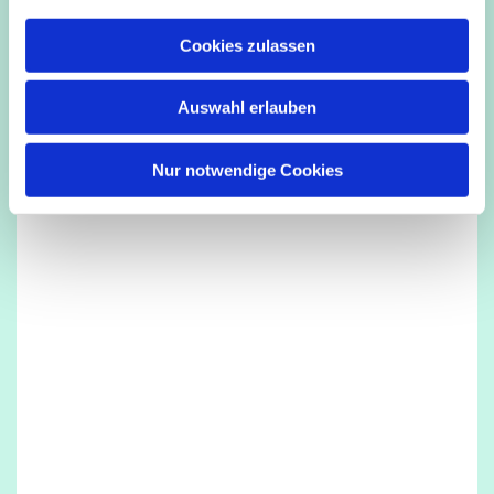
a
u
Cookies zulassen
s
Dies könnte Sie auch interessieren
w
Auswahl erlauben
a
h
l
Nur notwendige Cookies