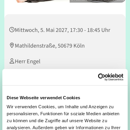
Mittwoch, 5. Mai 2027, 17:30 - 18:45 Uhr
Mathildenstraße, 50679 Köln
Herr Engel
Die
Feldenkrais-Methode
ist ein körperorientiertes,
Diese Webseite verwendet Cookies
pädagogisches Verfahren, welches nach seinem
Begründer
Moshé Feldenkrais
(1904–1984) benannt ist.
Wir verwenden Cookies, um Inhalte und Anzeigen zu
Feldenkrais nahm an, dass sich durch die Schulung
personalisieren, Funktionen für soziale Medien anbieten
der
kinästhetischen
und
propriozeptiven
Selbstwahrneh
zu können und die Zugriffe auf unsere Website zu
mung grundlegende menschliche Funktionen verbessern
analysieren. Außerdem geben wir Informationen zu Ihrer