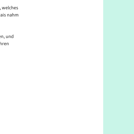
, welches
rais nahm
en, und
ühren