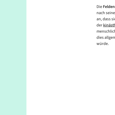
Die
Felden
nach sein
an, dass s
der
kinäst
menschlic
dies allg
würde.