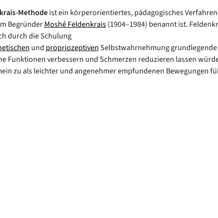
krais-Methode
ist ein körperorientiertes, pädagogisches Verfahren
em Begründer
Moshé Feldenkrais
(1904–1984) benannt ist. Feldenk
ich durch die Schulung
hetischen
und
propriozeptiven
Selbstwahrnehmung grundlegende
he Funktionen verbessern und Schmerzen reduzieren lassen würd
emein zu als leichter und angenehmer empfundenen Bewegungen f