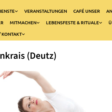
IENSTE
VERANSTALTUNGEN
CAFÉ UNSER
AN
ER
MITMACHEN
LEBENSFESTE & RITUALE
Ü
/ KONTAKT
nkrais (Deutz)