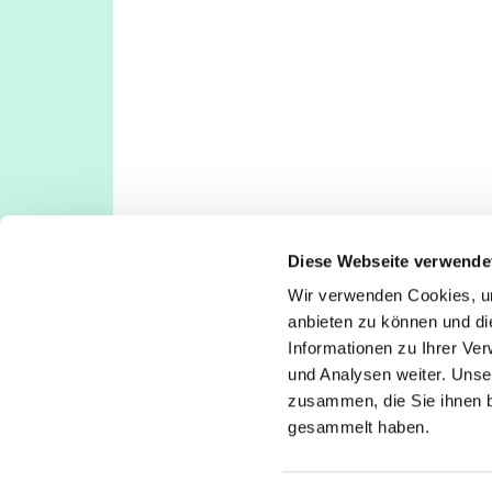
Diese Webseite verwende
Wir verwenden Cookies, um
Evangelische Kirchengemeinde Köln-Deut
anbieten zu können und di
Deutz: Tempelstraße 29, 50679 Köln
Informationen zu Ihrer Ve
Poll: Rolshover Str. 588a, 51105 Köln
und Analysen weiter. Unse
koeln-deutz-poll@ekir.de
zusammen, die Sie ihnen b
+49 221 811380
gesammelt haben.