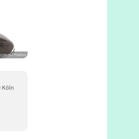
ures auf Pixabay
9 Köln