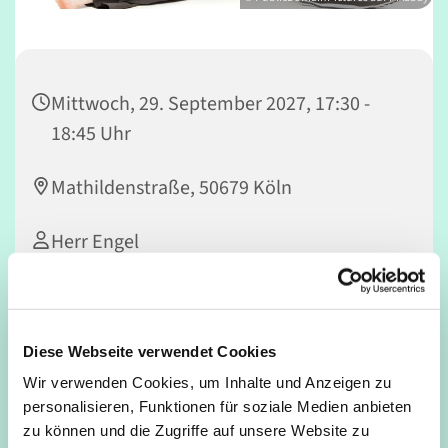
Mittwoch, 29. September 2027, 17:30 -
18:45 Uhr
Mathildenstraße, 50679 Köln
Herr Engel
Die
Feldenkrais-Methode
ist ein körperorientiertes,
Diese Webseite verwendet Cookies
pädagogisches Verfahren, welches nach seinem
Wir verwenden Cookies, um Inhalte und Anzeigen zu
Begründer
Moshé Feldenkrais
(1904–1984) benannt ist.
personalisieren, Funktionen für soziale Medien anbieten
Feldenkrais nahm an, dass sich durch die Schulung
zu können und die Zugriffe auf unsere Website zu
der
kinästhetischen
und
propriozeptiven
Selbstwahrneh