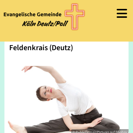
Feldenkrais (Deutz)
© PublicDomainPictures auf Pixabay