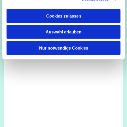
a
u
Cookies zulassen
s
w
Dies könnte Sie auch interessieren
Auswahl erlauben
a
h
l
Nur notwendige Cookies