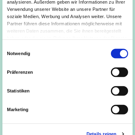
analysieren. Außerdem geben wir Informationen zu Ihrer
mung grundlegende menschliche Funktionen verbessern
Verwendung unserer Website an unsere Partner für
und Schmerzen reduzieren lassen würden, und dies
soziale Medien, Werbung und Analysen weiter. Unsere
allgemein zu als leichter und angenehmer empfundenen
Partner führen diese Informationen möglicherweise mit
Bewegungen führen würde.
weiteren Daten zusammen, die Sie ihnen bereitgestellt
haben oder die sie im Rahmen Ihrer Nutzung der Dienste
gesammelt haben.
E
Notwendig
i
n
w
Präferenzen
i
l
l
Statistiken
i
g
Marketing
u
n
g
Details zeigen
s