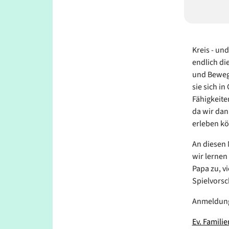
Kreis - un
endlich di
und Bewegu
sie sich i
Fähigkeite
da wir dan
erleben k
An diesen 
wir lerne
Papa zu, v
Spielvorsc
Anmeldun
Ev. Famili