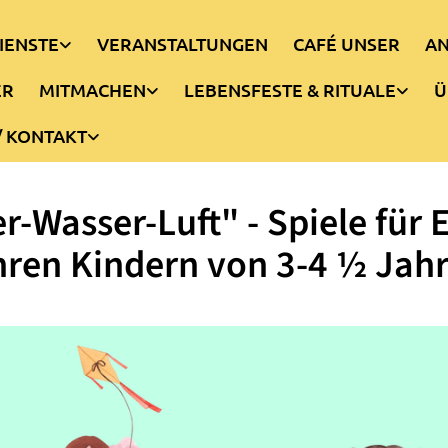
IENSTE
VERANSTALTUNGEN
CAFÉ UNSER
AN
ER
MITMACHEN
LEBENSFESTE & RITUALE
Ü
/ KONTAKT
r-Wasser-Luft" - Spiele für E
hren Kindern von 3-4 ½ Jah