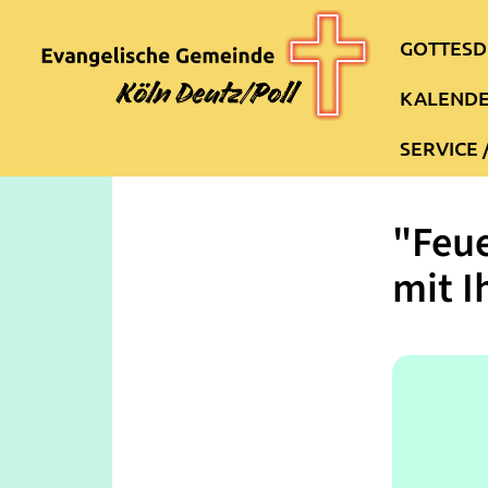
GOTTESD
KALEND
SERVICE 
"Feue
mit I