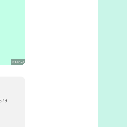
© Canva
679