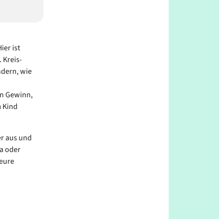
er ist
 Kreis-
ndern, wie
in Gewinn,
m Kind
r aus und
a oder
 eure