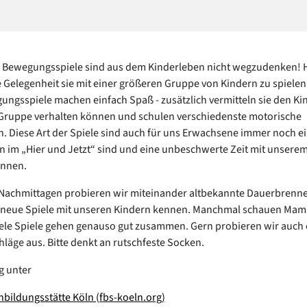
d Bewegungsspiele sind aus dem Kinderleben nicht wegzudenken! Hi
e Gelegenheit sie mit einer größeren Gruppe von Kindern zu spielen.
ngsspiele machen einfach Spaß - zusätzlich vermitteln sie den Ki
n Gruppe verhalten können und schulen verschiedenste motorische
n. Diese Art der Spiele sind auch für uns Erwachsene immer noch e
n im „Hier und Jetzt“ sind und eine unbeschwerte Zeit mit unsere
önnen.
Nachmittagen probieren wir miteinander altbekannte Dauerbrenne
n neue Spiele mit unseren Kindern kennen. Manchmal schauen Mam
iele Spiele gehen genauso gut zusammen. Gern probieren wir auch
hläge aus. Bitte denkt an rutschfeste Socken.
g unter
enbildungsstätte Köln (fbs-koeln.org)