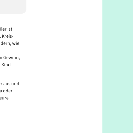
er ist
 Kreis-
ndern, wie
in Gewinn,
m Kind
r aus und
a oder
 eure