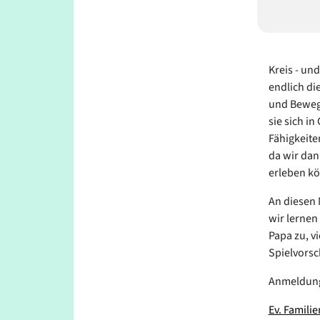
Kreis - un
endlich di
und Bewegu
sie sich i
Fähigkeite
da wir dan
erleben k
An diesen 
wir lerne
Papa zu, v
Spielvorsc
Anmeldun
Ev. Famili