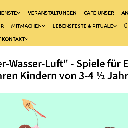
IENSTE
VERANSTALTUNGEN
CAFÉ UNSER
AN
ER
MITMACHEN
LEBENSFESTE & RITUALE
Ü
/ KONTAKT
r-Wasser-Luft" - Spiele für E
hren Kindern von 3-4 ½ Jah