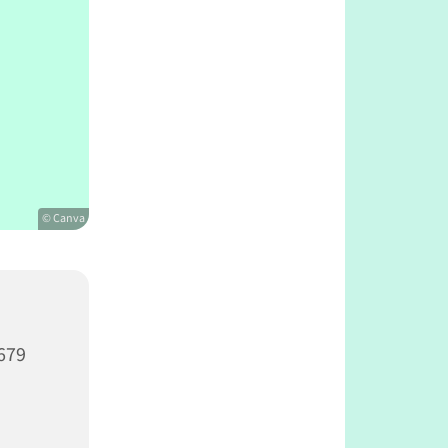
© Canva
679