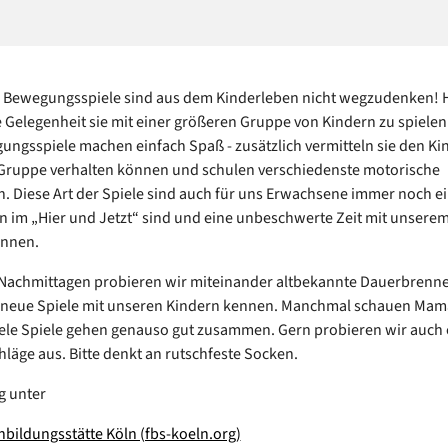
d Bewegungsspiele sind aus dem Kinderleben nicht wegzudenken! Hi
e Gelegenheit sie mit einer größeren Gruppe von Kindern zu spielen.
ngsspiele machen einfach Spaß - zusätzlich vermitteln sie den Ki
n Gruppe verhalten können und schulen verschiedenste motorische
n. Diese Art der Spiele sind auch für uns Erwachsene immer noch e
n im „Hier und Jetzt“ sind und eine unbeschwerte Zeit mit unsere
önnen.
Nachmittagen probieren wir miteinander altbekannte Dauerbrenne
n neue Spiele mit unseren Kindern kennen. Manchmal schauen Mam
iele Spiele gehen genauso gut zusammen. Gern probieren wir auch
hläge aus. Bitte denkt an rutschfeste Socken.
g unter
enbildungsstätte Köln (fbs-koeln.org)