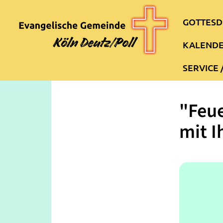
GOTTESD
KALEND
SERVICE 
"Feue
mit I