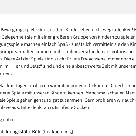
d Bewegungsspiele sind aus dem Kinderleben nicht wegzudenken! Hi
e Gelegenheit sie mit einer größeren Gruppe von Kindern zu spielen.
ngsspiele machen einfach Spaß - zusätzlich vermitteln sie den Ki
n Gruppe verhalten können und schulen verschiedenste motorische
n. Diese Art der Spiele sind auch für uns Erwachsene immer noch e
n im „Hier und Jetzt“ sind und eine unbeschwerte Zeit mit unsere
önnen.
Nachmittagen probieren wir miteinander altbekannte Dauerbrenne
n neue Spiele mit unseren Kindern kennen. Manchmal schauen Mam
iele Spiele gehen genauso gut zusammen. Gern probieren wir auch
hläge aus. Bitte denkt an rutschfeste Socken.
g unter
enbildungsstätte Köln (fbs-koeln.org)