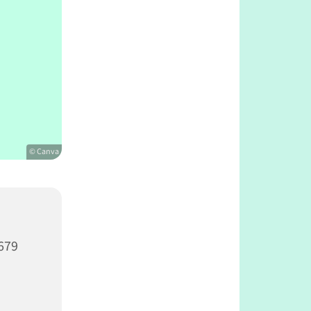
© Canva
679