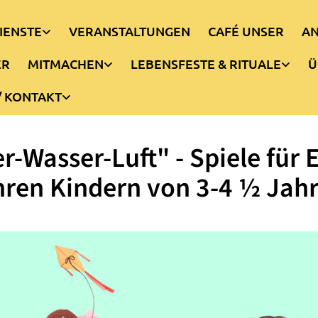
IENSTE
VERANSTALTUNGEN
CAFÉ UNSER
AN
ER
MITMACHEN
LEBENSFESTE & RITUALE
Ü
/ KONTAKT
r-Wasser-Luft" - Spiele für E
hren Kindern von 3-4 ½ Jah