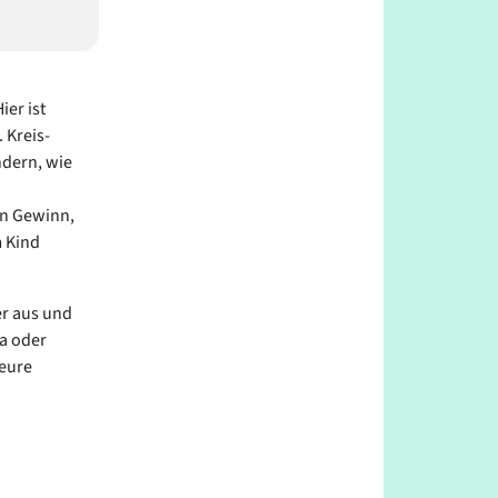
er ist
 Kreis-
ndern, wie
in Gewinn,
m Kind
r aus und
a oder
 eure