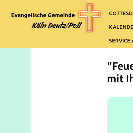
GOTTESD
KALEND
SERVICE 
"Feue
mit I