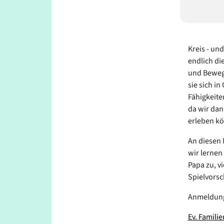
Kreis - un
endlich di
und Bewegu
sie sich i
Fähigkeite
da wir dan
erleben k
An diesen 
wir lerne
Papa zu, v
Spielvorsc
Anmeldun
Ev. Famili