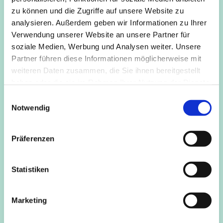
dein Körpergefühl und die Kraft zurück! In diesem Kurs
zu können und die Zugriffe auf unsere Website zu
liegt deshalb der Fokus darauf, mit Pilates-Übungen
analysieren. Außerdem geben wir Informationen zu Ihrer
besonders das "Power House" zu stärken. Dein Baby
Verwendung unserer Website an unsere Partner für
bring einfach mit.
soziale Medien, Werbung und Analysen weiter. Unsere
Anmeldung unter :
Partner führen diese Informationen möglicherweise mit
weiteren Daten zusammen, die Sie ihnen bereitgestellt
Ev. Familienbildungsstätte Köln (fbs-koeln.org)
haben oder die sie im Rahmen Ihrer Nutzung der Dienste
gesammelt haben.
E
Notwendig
i
n
w
Präferenzen
i
l
l
Statistiken
i
g
Marketing
u
n