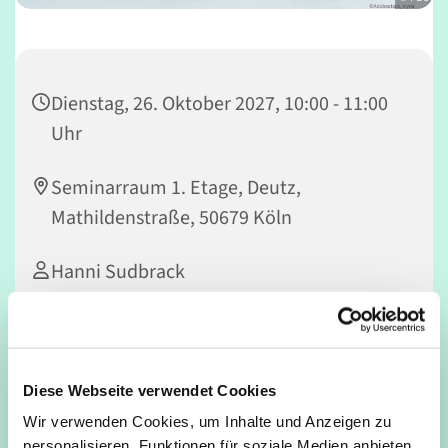
Dienstag, 26. Oktober 2027, 10:00 - 11:00
Uhr
Seminarraum 1. Etage, Deutz,
Mathildenstraße, 50679 Köln
Hanni Sudbrack
Im ersten Jahr nach einer Geburt geht es (anschließend
Diese Webseite verwendet Cookies
an die Rückbildung) weiter darum, den Beckenboden
Wir verwenden Cookies, um Inhalte und Anzeigen zu
und die umgebenden Muskeln zu stärken. Erobere dir
personalisieren, Funktionen für soziale Medien anbieten