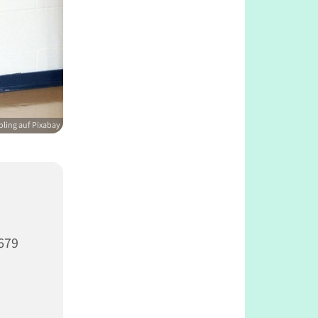
ling auf Pixabay
679