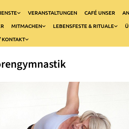
IENSTE
VERANSTALTUNGEN
CAFÉ UNSER
AN
ER
MITMACHEN
LEBENSFESTE & RITUALE
Ü
/ KONTAKT
orengymnastik