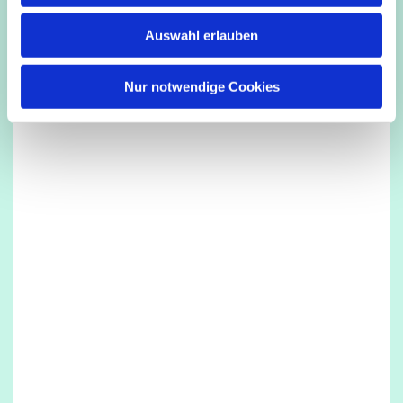
w
Auswahl erlauben
a
h
l
Nur notwendige Cookies