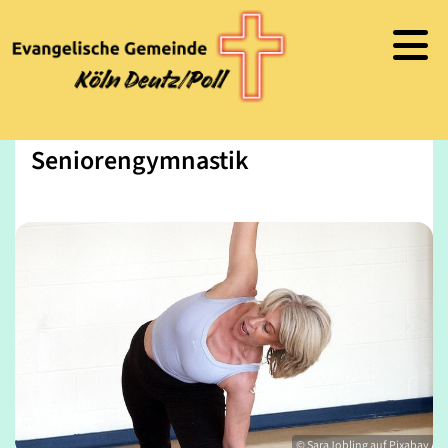
Seniorengymnastik
© SaraJobling auf Pixabay