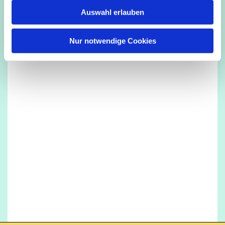
w
Auswahl erlauben
a
h
l
Nur notwendige Cookies