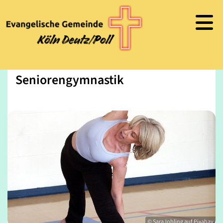
Seniorengymnastik
© SaraJobling auf Pixabay