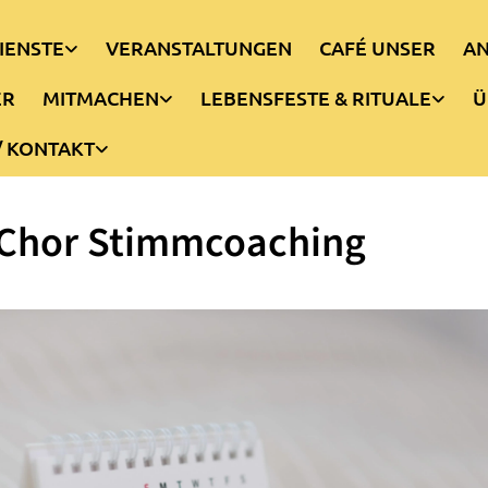
IENSTE
VERANSTALTUNGEN
CAFÉ UNSER
AN
ER
MITMACHEN
LEBENSFESTE & RITUALE
Ü
/ KONTAKT
-Chor Stimmcoaching