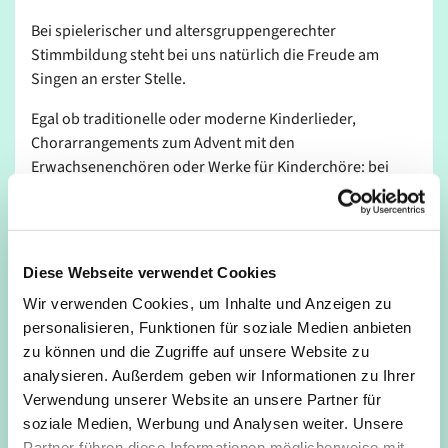
Bei spielerischer und altersgruppengerechter
Stimmbildung steht bei uns natürlich die Freude am
Singen an erster Stelle.
Egal ob traditionelle oder moderne Kinderlieder,
Chorarrangements zum Advent mit den
Erwachsenenchören oder Werke für Kinderchöre: bei
unserer vielseitigen Musikauswahl ist für jede:n etwas
dabei.
Der Chor mit dem Bären in seinem Logo lädt zu zwei
Diese Webseite verwendet Cookies
Altersgruppen ein, die in der Regel getrennt proben: Bei
den „Minis“ singen Erst- und Zweitklässler und bei den
Wir verwenden Cookies, um Inhalte und Anzeigen zu
„Maxis“ Kinder ab dem 3. Schuljahr.
personalisieren, Funktionen für soziale Medien anbieten
zu können und die Zugriffe auf unsere Website zu
In der praktischen WhatsApp - Gruppe sind alle Eltern
analysieren. Außerdem geben wir Informationen zu Ihrer
nicht nur bestens über alles Aktuelle informiert, sondern
Verwendung unserer Website an unsere Partner für
es gibt da und dort gerne schon mal Audios unserer
soziale Medien, Werbung und Analysen weiter. Unsere
Lieder für zuhause.
Partner führen diese Informationen möglicherweise mit