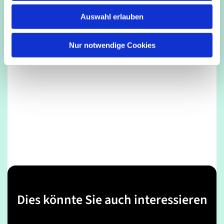
w
Auswahl erlauben
a
h
l
Nur notwendige Cookies
Dies könnte Sie auch interessieren