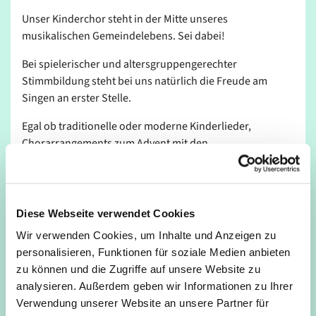
Unser Kinderchor steht in der Mitte unseres
musikalischen Gemeindelebens. Sei dabei!
Bei spielerischer und altersgruppengerechter
Stimmbildung steht bei uns natürlich die Freude am
Singen an erster Stelle.
Egal ob traditionelle oder moderne Kinderlieder,
Chorarrangements zum Advent mit den
Erwachsenenchören oder Werke für Kinderchöre: bei
unserer vielseitigen Musikauswahl ist für jede:n etwas
dabei.
Diese Webseite verwendet Cookies
Der Chor mit dem Bären in seinem Logo lädt zu zwei
Wir verwenden Cookies, um Inhalte und Anzeigen zu
Altersgruppen ein, die in der Regel getrennt proben: Bei
personalisieren, Funktionen für soziale Medien anbieten
den „Minis“ singen Erst- und Zweitklässler und bei den
zu können und die Zugriffe auf unsere Website zu
„Maxis“ Kinder ab dem 3. Schuljahr.
analysieren. Außerdem geben wir Informationen zu Ihrer
In der praktischen WhatsApp - Gruppe sind alle Eltern
Verwendung unserer Website an unsere Partner für