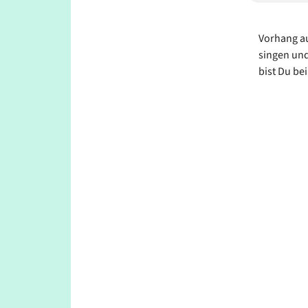
Vorhang au
singen und
bist Du be