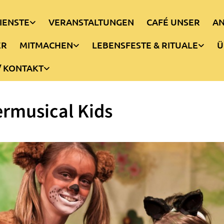
IENSTE
VERANSTALTUNGEN
CAFÉ UNSER
AN
ER
MITMACHEN
LEBENSFESTE & RITUALE
Ü
/ KONTAKT
rmusical Kids