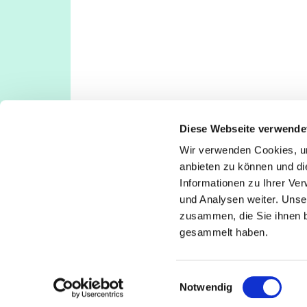
Diese Webseite verwende
Wir verwenden Cookies, um
Evangelische Kirchengemeinde Köln-Deut
anbieten zu können und di
Deutz: Tempelstraße 29, 50679 Köln
Informationen zu Ihrer Ve
Poll: Rolshover Str. 588a, 51105 Köln
und Analysen weiter. Unse
koeln-deutz-poll@ekir.de
zusammen, die Sie ihnen b
+49 221 811380
gesammelt haben.
E
Notwendig
i