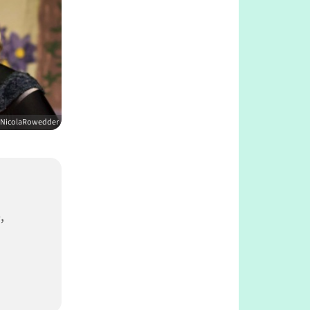
 NicolaRowedder
,