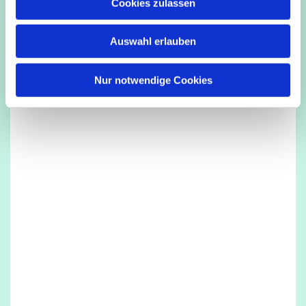
Dies könnte Sie auch interessieren
Cookies zulassen
s
w
Auswahl erlauben
a
h
l
Nur notwendige Cookies