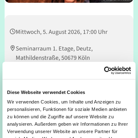
Mittwoch, 5. August 2026, 17:00 Uhr
Seminarraum 1. Etage, Deutz,
Mathildenstraße, 50679 Köln
Nicola Rowedder-Weber
Diese Webseite verwendet Cookies
Wir verwenden Cookies, um Inhalte und Anzeigen zu
Vorhang auf! Kinder machen Musical – MACH MIT! Du
personalisieren, Funktionen für soziale Medien anbieten
spielst gerne Theater, liebst es zu singen und zu tanzen
zu können und die Zugriffe auf unsere Website zu
und möchtest einmal auf einer richtig großen Bühne
analysieren. Außerdem geben wir Informationen zu Ihrer
stehen? Dann bist Du bei FUNTATSICO genau richtig!
Verwendung unserer Website an unsere Partner für