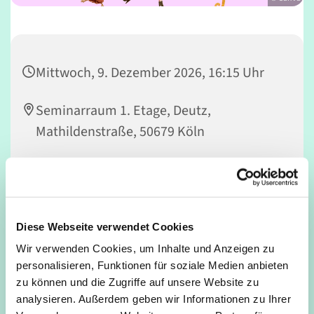
Mittwoch, 9. Dezember 2026, 16:15 Uhr
Seminarraum 1. Etage, Deutz,
Mathildenstraße, 50679 Köln
Nicola Rowedder-Weber
Diese Webseite verwendet Cookies
Vorhang auf! Kinder machen Musical – MACH MIT! Du
Wir verwenden Cookies, um Inhalte und Anzeigen zu
spielst gerne Theater, liebst es zu singen und zu tanzen
personalisieren, Funktionen für soziale Medien anbieten
und möchtest einmal auf einer richtig großen Bühne
zu können und die Zugriffe auf unsere Website zu
stehen? Dann bist Du bei FUNTASTICO genau richtig!
analysieren. Außerdem geben wir Informationen zu Ihrer