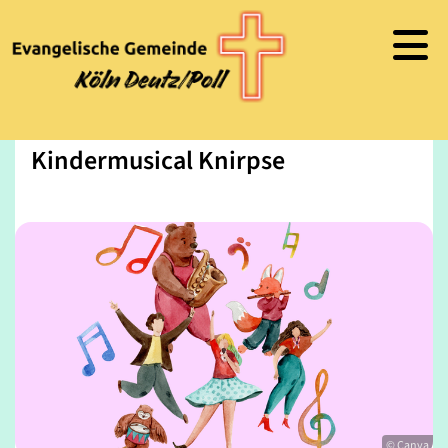
Kindermusical Knirpse
© Canva