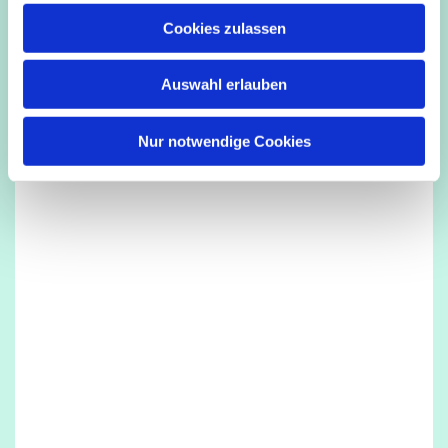
u
Cookies zulassen
s
Dies könnte Sie auch interessieren
w
Auswahl erlauben
a
h
l
Nur notwendige Cookies