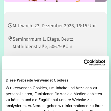
Mittwoch, 23. Dezember 2026, 16:15 Uhr
Seminarraum 1. Etage, Deutz,
Mathildenstraße, 50679 Köln
Nicola Rowedder-Weber
Diese Webseite verwendet Cookies
Vorhang auf! Kinder machen Musical – MACH MIT! Du
Wir verwenden Cookies, um Inhalte und Anzeigen zu
spielst gerne Theater, liebst es zu singen und zu tanzen
personalisieren, Funktionen für soziale Medien anbieten
und möchtest einmal auf einer richtig großen Bühne
zu können und die Zugriffe auf unsere Website zu
stehen? Dann bist Du bei FUNTASTICO genau richtig!
analysieren. Außerdem geben wir Informationen zu Ihrer