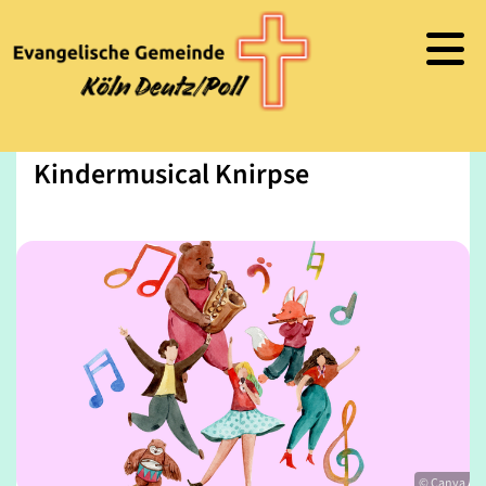
Kindermusical Knirpse
© Canva