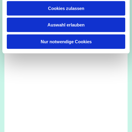
u
Cookies zulassen
s
Dies könnte Sie auch interessieren
w
Auswahl erlauben
a
h
l
Nur notwendige Cookies