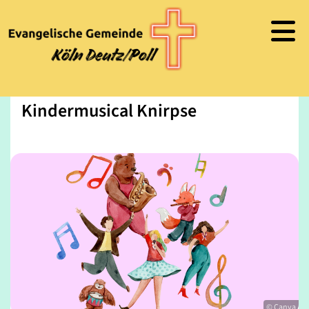
Kindermusical Knirpse
© Canva