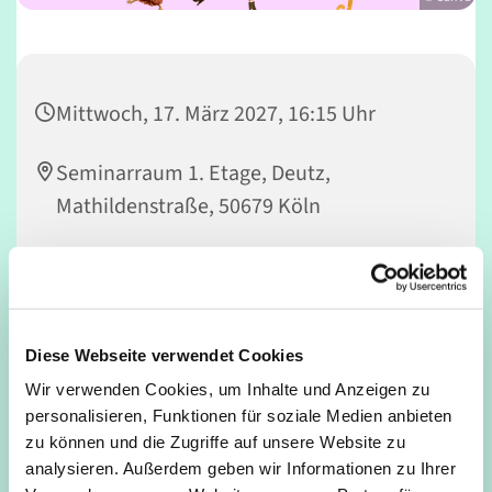
Mittwoch, 17. März 2027, 16:15 Uhr
Seminarraum 1. Etage, Deutz,
Mathildenstraße, 50679 Köln
Nicola Rowedder-Weber
Diese Webseite verwendet Cookies
Vorhang auf! Kinder machen Musical – MACH MIT! Du
Wir verwenden Cookies, um Inhalte und Anzeigen zu
spielst gerne Theater, liebst es zu singen und zu tanzen
personalisieren, Funktionen für soziale Medien anbieten
und möchtest einmal auf einer richtig großen Bühne
zu können und die Zugriffe auf unsere Website zu
stehen? Dann bist Du bei FUNTASTICO genau richtig!
analysieren. Außerdem geben wir Informationen zu Ihrer