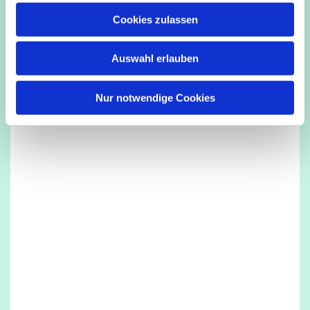
u
Cookies zulassen
s
Dies könnte Sie auch interessieren
w
Auswahl erlauben
a
h
l
Nur notwendige Cookies