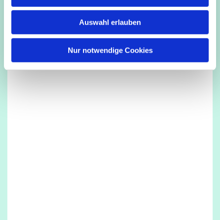
s
w
Auswahl erlauben
a
h
l
Nur notwendige Cookies