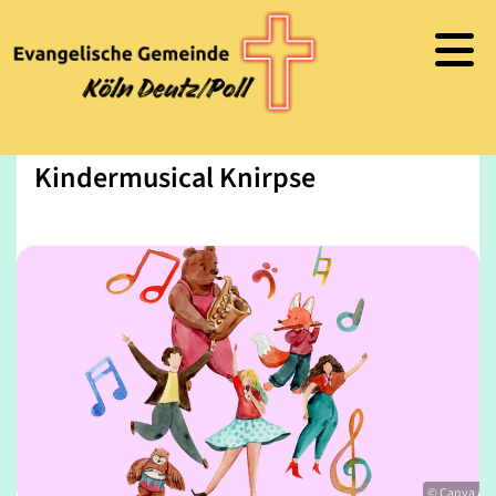
Kindermusical Knirpse
© Canva