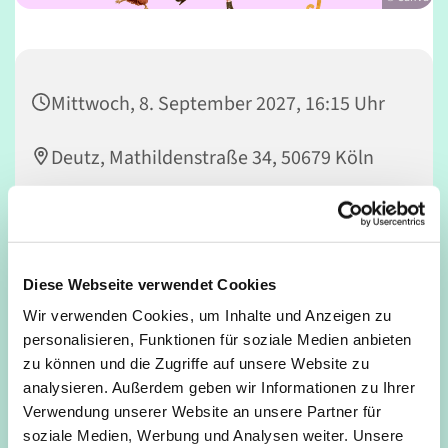
Mittwoch, 8. September 2027, 16:15 Uhr
Deutz, Mathildenstraße 34, 50679 Köln
Nicola Rowedder-Weber
Diese Webseite verwendet Cookies
Wir verwenden Cookies, um Inhalte und Anzeigen zu
Vorhang auf! Kinder machen Musical – MACH MIT! Du
personalisieren, Funktionen für soziale Medien anbieten
spielst gerne Theater, liebst es zu singen und zu tanzen
zu können und die Zugriffe auf unsere Website zu
und möchtest einmal auf einer richtig großen Bühne
analysieren. Außerdem geben wir Informationen zu Ihrer
stehen? Dann bist Du bei FUNTATSICO genau richtig!
Verwendung unserer Website an unsere Partner für
soziale Medien, Werbung und Analysen weiter. Unsere