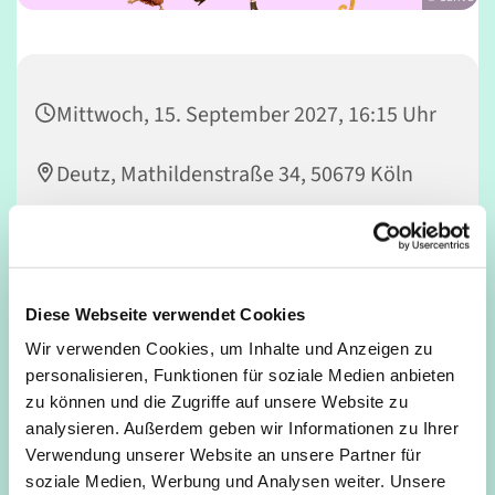
Mittwoch, 15. September 2027, 16:15 Uhr
Deutz, Mathildenstraße 34, 50679 Köln
Nicola Rowedder-Weber
Diese Webseite verwendet Cookies
Wir verwenden Cookies, um Inhalte und Anzeigen zu
Vorhang auf! Kinder machen Musical – MACH MIT! Du
personalisieren, Funktionen für soziale Medien anbieten
spielst gerne Theater, liebst es zu singen und zu tanzen
zu können und die Zugriffe auf unsere Website zu
und möchtest einmal auf einer richtig großen Bühne
analysieren. Außerdem geben wir Informationen zu Ihrer
stehen? Dann bist Du bei FUNTATSICO genau richtig!
Verwendung unserer Website an unsere Partner für
soziale Medien, Werbung und Analysen weiter. Unsere