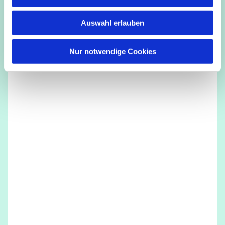
s
w
Auswahl erlauben
a
h
l
Nur notwendige Cookies