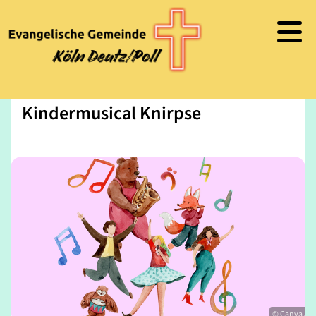
Kindermusical Knirpse
© Canva