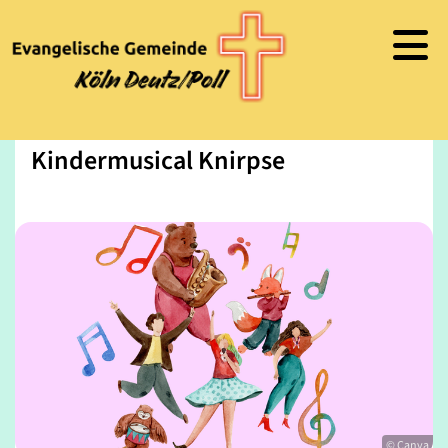
Kindermusical Knirpse
© Canva