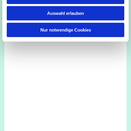
s
w
Auswahl erlauben
a
h
l
Nur notwendige Cookies