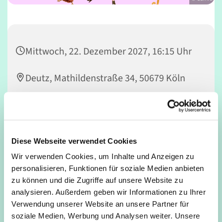
Mittwoch, 22. Dezember 2027, 16:15 Uhr
Deutz, Mathildenstraße 34, 50679 Köln
Nicola Rowedder-Weber
Diese Webseite verwendet Cookies
Wir verwenden Cookies, um Inhalte und Anzeigen zu
Vorhang auf! Kinder machen Musical – MACH MIT! Du
personalisieren, Funktionen für soziale Medien anbieten
spielst gerne Theater, liebst es zu singen und zu tanzen
zu können und die Zugriffe auf unsere Website zu
und möchtest einmal auf einer richtig großen Bühne
analysieren. Außerdem geben wir Informationen zu Ihrer
stehen? Dann bist Du bei FUNTATSICO genau richtig!
Verwendung unserer Website an unsere Partner für
soziale Medien, Werbung und Analysen weiter. Unsere