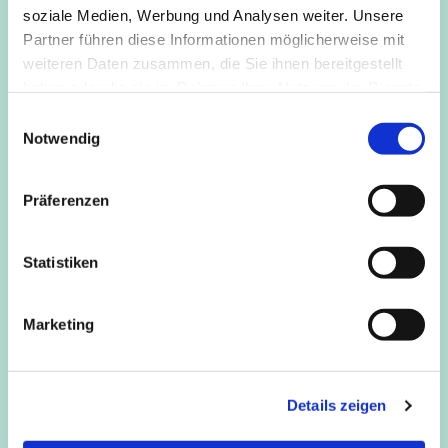
soziale Medien, Werbung und Analysen weiter. Unsere
Partner führen diese Informationen möglicherweise mit
weiteren Daten zusammen, die Sie ihnen bereitgestellt
haben oder die sie im Rahmen Ihrer Nutzung der Dienste
gesammelt haben.
E
Notwendig
i
n
w
Präferenzen
i
l
l
Statistiken
i
g
Marketing
u
n
g
Details zeigen
s
a