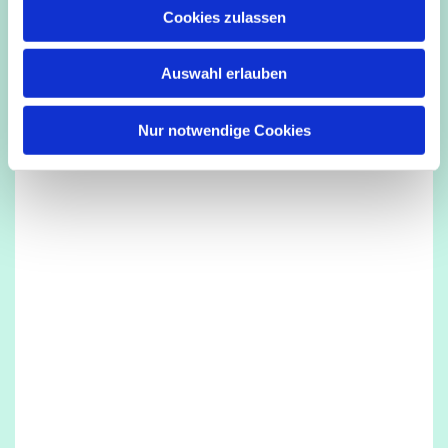
u
Cookies zulassen
Dies könnte Sie auch interessieren
s
w
Auswahl erlauben
a
h
l
Nur notwendige Cookies