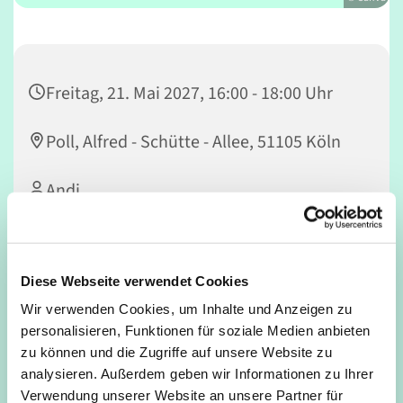
Freitag, 21. Mai 2027, 16:00 - 18:00 Uhr
Poll, Alfred - Schütte - Allee, 51105 Köln
Andi
Diese Webseite verwendet Cookies
Lasst uns gemeinsam Fußball spielen!
Wir verwenden Cookies, um Inhalte und Anzeigen zu
Für jung und alt, Anfänger*innen und Profis. Jugendliche
personalisieren, Funktionen für soziale Medien anbieten
ab 12 Jahren dürfen auch ohne Begleitung eines
zu können und die Zugriffe auf unsere Website zu
Erwachsenen mitspielen.
analysieren. Außerdem geben wir Informationen zu Ihrer
Verwendung unserer Website an unsere Partner für
Kommt einfach vorbei!