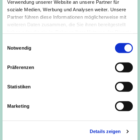
Verwendung unserer Website an unsere Partner für
Kommt einfach vorbei!
soziale Medien, Werbung und Analysen weiter. Unsere
Partner führen diese Informationen möglicherweise mit
weiteren Daten zusammen, die Sie ihnen bereitgestellt
haben oder die sie im Rahmen Ihrer Nutzung der Dienste
gesammelt haben.
E
Notwendig
i
n
w
Präferenzen
i
l
l
Statistiken
i
g
Marketing
u
n
g
Details zeigen
s
a