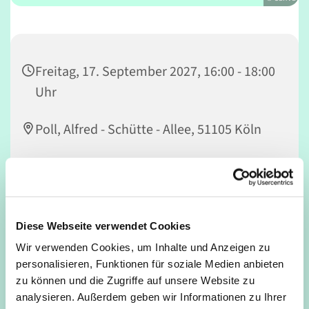
Freitag, 17. September 2027, 16:00 - 18:00
Uhr
Poll, Alfred - Schütte - Allee, 51105 Köln
Andi
Diese Webseite verwendet Cookies
Lasst uns gemeinsam Fußball spielen!
Wir verwenden Cookies, um Inhalte und Anzeigen zu
personalisieren, Funktionen für soziale Medien anbieten
Für jung und alt, Anfänger*innen und Profis. Jugendliche
zu können und die Zugriffe auf unsere Website zu
ab 12 Jahren dürfen auch ohne Begleitung eines
analysieren. Außerdem geben wir Informationen zu Ihrer
Erwachsenen mitspielen.