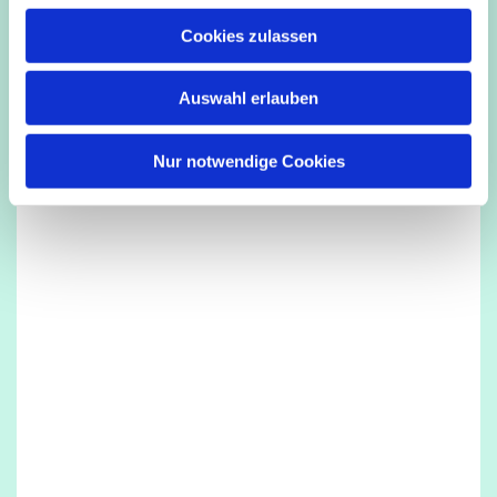
u
Cookies zulassen
s
Dies könnte Sie auch interessieren
w
Auswahl erlauben
a
h
l
Nur notwendige Cookies