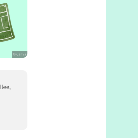
© Canva
llee,