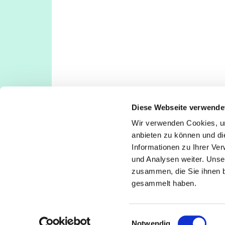
Diese Webseite verwende
Wir verwenden Cookies, um
Evangelische Kirchengemeinde Köln-Deut
anbieten zu können und di
Deutz: Tempelstraße 29, 50679 Köln
Informationen zu Ihrer Ve
Poll: Rolshover Str. 588a, 51105 Köln
und Analysen weiter. Unse
koeln-deutz-poll@ekir.de
zusammen, die Sie ihnen b
+49 221 811380
gesammelt haben.
E
Notwendig