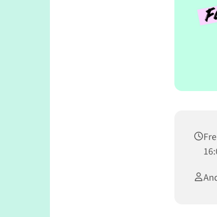
Fre
16:
And