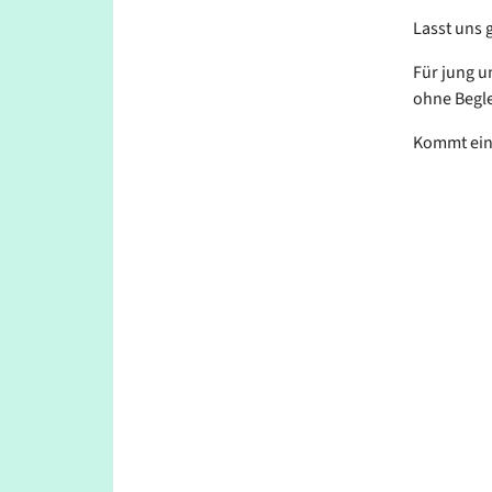
Lasst uns 
Für jung u
ohne Begle
Kommt ein