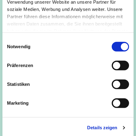
Verwendung unserer Website an unsere Partner für
Kommt einfach vorbei!
soziale Medien, Werbung und Analysen weiter. Unsere
Partner führen diese Informationen möglicherweise mit
weiteren Daten zusammen, die Sie ihnen bereitgestellt
haben oder die sie im Rahmen Ihrer Nutzung der Dienste
gesammelt haben.
E
Notwendig
i
n
w
Präferenzen
i
l
l
Statistiken
i
g
Marketing
u
n
g
Details zeigen
s
a