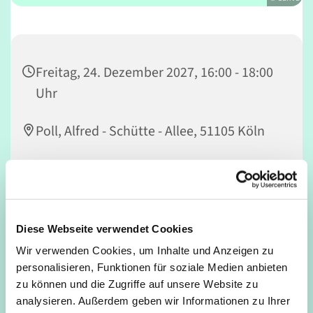
Freitag, 24. Dezember 2027, 16:00 - 18:00
Uhr
Poll, Alfred - Schütte - Allee, 51105 Köln
Andi
Diese Webseite verwendet Cookies
Lasst uns gemeinsam Fußball spielen!
Wir verwenden Cookies, um Inhalte und Anzeigen zu
personalisieren, Funktionen für soziale Medien anbieten
Für jung und alt, Anfänger*innen und Profis. Jugendliche
zu können und die Zugriffe auf unsere Website zu
ab 12 Jahren dürfen auch ohne Begleitung eines
analysieren. Außerdem geben wir Informationen zu Ihrer
Erwachsenen mitspielen.