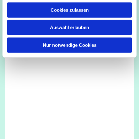
u
Cookies zulassen
s
Dies könnte Sie auch interessieren
w
Auswahl erlauben
a
h
l
Nur notwendige Cookies