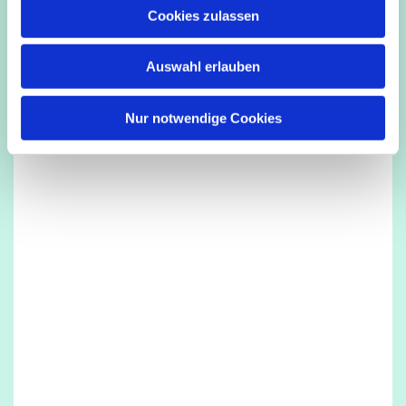
u
Cookies zulassen
Dies könnte Sie auch interessieren
s
w
Auswahl erlauben
a
h
l
Nur notwendige Cookies