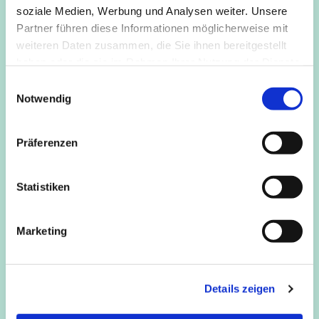
soziale Medien, Werbung und Analysen weiter. Unsere
Partner führen diese Informationen möglicherweise mit
weiteren Daten zusammen, die Sie ihnen bereitgestellt
haben oder die sie im Rahmen Ihrer Nutzung der Dienste
gesammelt haben.
E
Notwendig
i
n
w
Präferenzen
i
l
l
Statistiken
i
g
Marketing
u
n
g
Details zeigen
s
a