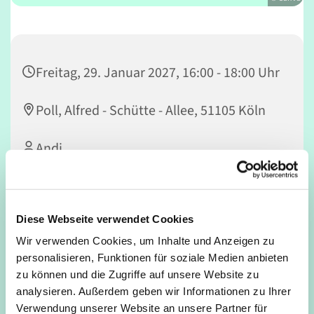
Freitag, 29. Januar 2027, 16:00 - 18:00 Uhr
Poll, Alfred - Schütte - Allee, 51105 Köln
Andi
Diese Webseite verwendet Cookies
Lasst uns gemeinsam Fußball spielen!
Wir verwenden Cookies, um Inhalte und Anzeigen zu
Für jung und alt, Anfänger*innen und Profis. Jugendliche
personalisieren, Funktionen für soziale Medien anbieten
ab 12 Jahren dürfen auch ohne Begleitung eines
zu können und die Zugriffe auf unsere Website zu
Erwachsenen mitspielen.
analysieren. Außerdem geben wir Informationen zu Ihrer
Verwendung unserer Website an unsere Partner für
Kommt einfach vorbei!