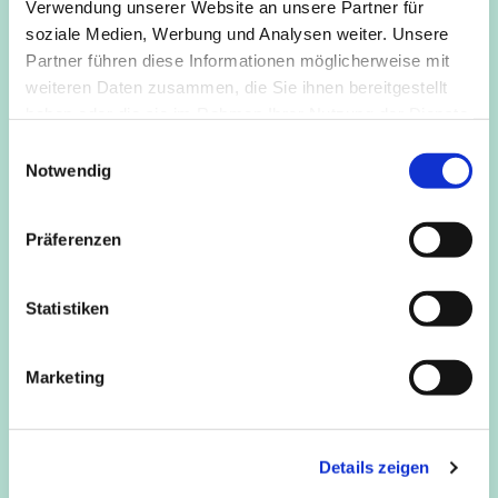
Verwendung unserer Website an unsere Partner für
Kommt einfach vorbei!
soziale Medien, Werbung und Analysen weiter. Unsere
Partner führen diese Informationen möglicherweise mit
weiteren Daten zusammen, die Sie ihnen bereitgestellt
haben oder die sie im Rahmen Ihrer Nutzung der Dienste
gesammelt haben.
E
Notwendig
i
n
w
Präferenzen
i
l
l
Statistiken
i
g
Marketing
u
n
g
Details zeigen
s
a