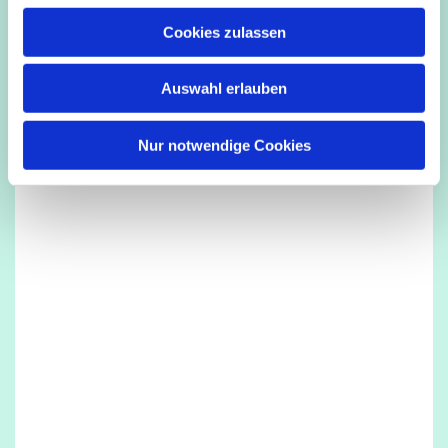
u
Cookies zulassen
s
Dies könnte Sie auch interessieren
w
Auswahl erlauben
a
h
l
Nur notwendige Cookies