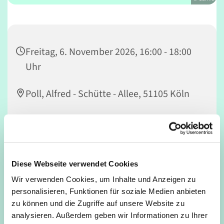
Freitag, 6. November 2026, 16:00 - 18:00
Uhr
Poll, Alfred - Schütte - Allee, 51105 Köln
Andi
Diese Webseite verwendet Cookies
Lasst uns gemeinsam Fußball spielen!
Wir verwenden Cookies, um Inhalte und Anzeigen zu
personalisieren, Funktionen für soziale Medien anbieten
Für jung und alt, Anfänger*innen und Profis. Jugendliche
zu können und die Zugriffe auf unsere Website zu
ab 12 Jahren dürfen auch ohne Begleitung eines
analysieren. Außerdem geben wir Informationen zu Ihrer
Erwachsenen mitspielen.