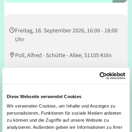
Freitag, 18. September 2026, 16:00 - 18:00
Uhr
Poll, Alfred - Schütte - Allee, 51105 Köln
Andi
Diese Webseite verwendet Cookies
Lasst uns gemeinsam Fußball spielen!
Wir verwenden Cookies, um Inhalte und Anzeigen zu
personalisieren, Funktionen für soziale Medien anbieten
Für jung und alt, Anfänger*innen und Profis. Jugendliche
zu können und die Zugriffe auf unsere Website zu
ab 12 Jahren dürfen auch ohne Begleitung eines
analysieren. Außerdem geben wir Informationen zu Ihrer
Erwachsenen mitspielen.