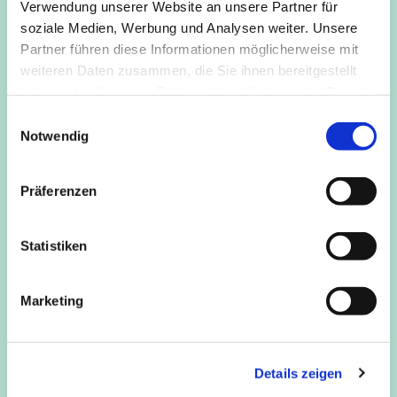
Verwendung unserer Website an unsere Partner für
Kommt einfach vorbei!
soziale Medien, Werbung und Analysen weiter. Unsere
Partner führen diese Informationen möglicherweise mit
weiteren Daten zusammen, die Sie ihnen bereitgestellt
haben oder die sie im Rahmen Ihrer Nutzung der Dienste
gesammelt haben.
E
Notwendig
i
n
w
Präferenzen
i
l
l
Statistiken
i
g
Marketing
u
n
g
Details zeigen
s
a