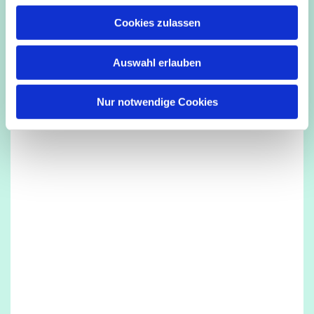
u
Cookies zulassen
s
Dies könnte Sie auch interessieren
w
Auswahl erlauben
a
h
l
Nur notwendige Cookies