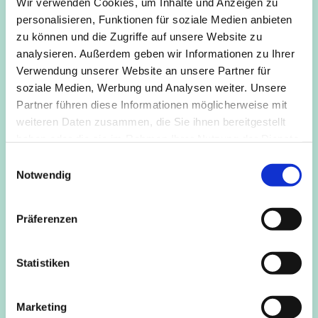
Wir verwenden Cookies, um Inhalte und Anzeigen zu
Koordinationsvermögen und die Beweglichkeit der
personalisieren, Funktionen für soziale Medien anbieten
Kinder werden auf diese Weise geschult. Gesang fördert
zu können und die Zugriffe auf unsere Website zu
das Rhythmusgefühl und die Konzentrationsfähigkeit,
analysieren. Außerdem geben wir Informationen zu Ihrer
Entspannungsspiele ermöglichen den Kindern zur Ruhe
Verwendung unserer Website an unsere Partner für
zu kommen und den Unterschied von An- und
soziale Medien, Werbung und Analysen weiter. Unsere
Entspannung zu erleben.
Partner führen diese Informationen möglicherweise mit
weiteren Daten zusammen, die Sie ihnen bereitgestellt
Anmeldung bei: Funtastico -Nicola Rowedder
haben oder die sie im Rahmen Ihrer Nutzung der Dienste
mail@funtastico-musical.de, Tel.: 0178 8633 596
gesammelt haben.
E
Notwendig
i
n
w
Präferenzen
i
l
l
Statistiken
i
g
Marketing
u