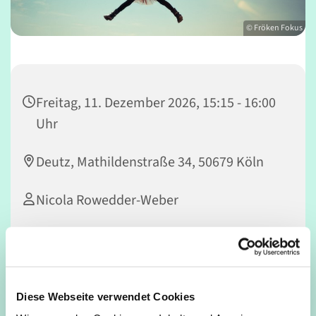
© Fröken Fokus
Freitag, 11. Dezember 2026, 15:15 - 16:00
Uhr
Deutz, Mathildenstraße 34, 50679 Köln
Nicola Rowedder-Weber
Dieser Kurs bietet Kindern Raum zur Entfaltung ihrer
Kreativität. Durch spielerischen Tanz erlernen die Kinder
Diese Webseite verwendet Cookies
unterschiedliche Bewegungselemente. Das